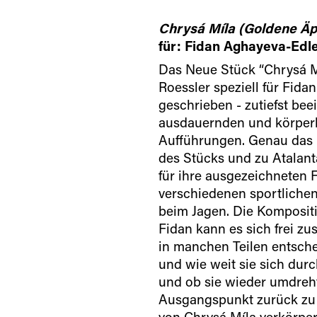
Chrysá Míla (Goldene Äp
für: Fidan Aghayeva-Edle
Das Neue Stück “Chrysá M
Roessler speziell für Fid
geschrieben - zutiefst be
ausdauernden und körper
Aufführungen. Genau das
des Stücks und zu Atalant
für ihre ausgezeichneten F
verschiedenen sportlichen
beim Jagen. Die Kompositi
Fidan kann es sich frei z
in manchen Teilen entsche
und wie weit sie sich dur
und ob sie wieder umdre
Ausgangspunkt zurück zu 
von Chrysá Míla verkörpe