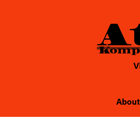
26
Atalanta
A
Kompo
V
About