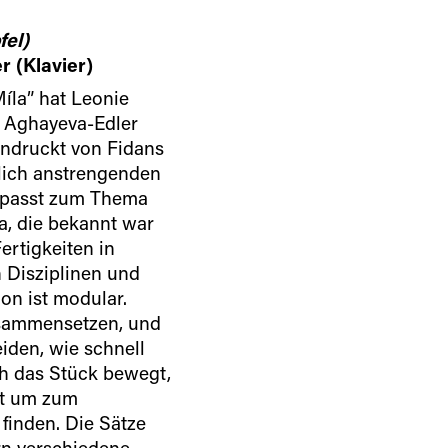
fel)
r (Klavier)
íla” hat Leonie
an Aghayeva-Edler
eindruckt von Fidans
lich anstrengenden
 passt zum Thema
a, die bekannt war
ertigkeiten in
 Disziplinen und
on ist modular.
usammensetzen, und
iden, wie schnell
ch das Stück bewegt,
ht um zum
finden. Die Sätze
rn verschiedene