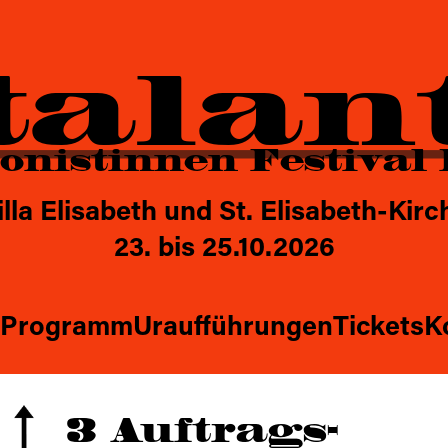
About
Programm
Uraufführungen
Ticket
talan
nistinnen Festival 
illa Elisabeth und St. Elisabeth-Kirc
23. bis 25.10.2026
Programm
Uraufführungen
Tickets
K
3 Auftrags-