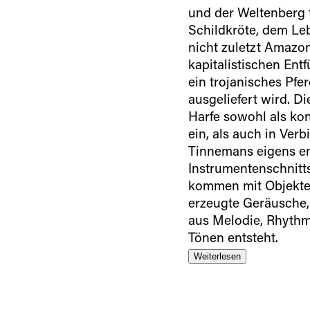
und der Weltenberg 
Schildkröte, dem Le
nicht zuletzt Amazon
kapitalistischen Ent
ein trojanisches Pfe
ausgeliefert wird. D
Harfe sowohl als kon
ein, als auch in Ver
Tinnemans eigens ent
Instrumentenschnitts
kommen mit Objekt
erzeugte Geräusche,
aus Melodie, Rhythm
Tönen entsteht.
Weiterlesen