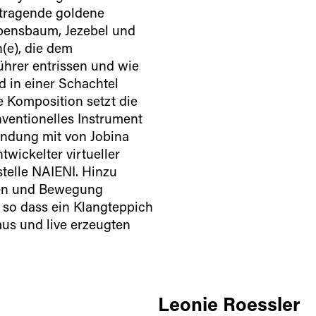
tragende goldene
bensbaum, Jezebel und
(e), die dem
führer entrissen und wie
rd in einer Schachtel
ie Komposition setzt die
ventionelles Instrument
bindung mit von Jobina
wickelter virtueller
telle NAIENI. Hinzu
en und Bewegung
 so dass ein Klangteppich
us und live erzeugten
Leonie Roessler