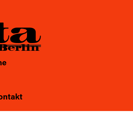
s
Kontakt
ta
Berlin
he
ontakt