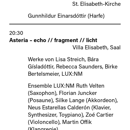
St. Elisabeth-Kirche
Gunnhildur Einarsdóttir (Harfe)
20:30
Asteria – echo // fragment // licht
Villa Elisabeth, Saal
Werke von Lisa Streich, Bára
Gísladóttir, Rebecca Saunders, Birke
Bertelsmeier, LUX:NM
Ensemble LUX:NM Ruth Velten
(Saxophon), Florian Juncker
(Posaune), Silke Lange (Akkordeon),
Neus Estarellas Calderón (Klavier,
Synthesizer, Toypiano), Zoé Cartier
(Violoncello), Martin Offik
(Klangregie)